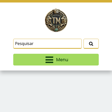
Este site usa cookies e outras tecnologias
similares para lembrar e entender como você usa
nosso site, analisar seu uso de nossos produtos
Eu aceito
e serviços, ajudar com nossos esforços de
marketing e fornecer conteúdo de terceiros. Leia
mais em
Termos e Condições
e
Política de
Privacidade
.
Menu