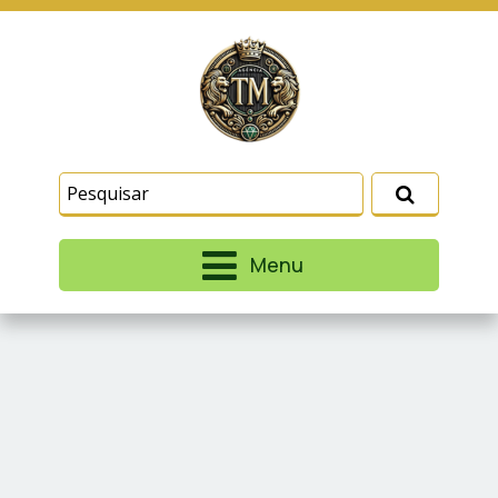
Este site usa cookies e outras tecnologias
similares para lembrar e entender como você usa
nosso site, analisar seu uso de nossos produtos
Eu aceito
e serviços, ajudar com nossos esforços de
marketing e fornecer conteúdo de terceiros. Leia
mais em
Termos e Condições
e
Política de
Privacidade
.
Menu