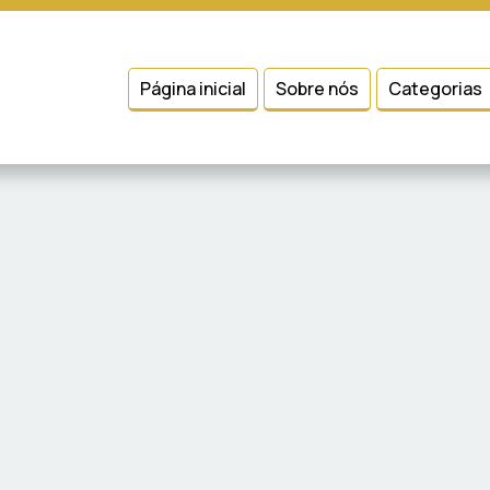
 entender como você usa nosso site, analisar seu uso de nossos produtos
Condições
e
Política de Privacidade
.
Página inicial
Sobre nós
Categorias