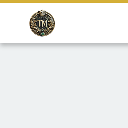
Este site usa cookies e outras tecnologias similares para lembrar e
marketing e fornecer conteúdo de terceiros. Leia mais em
Termos e 