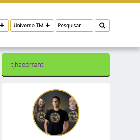
 e serviços, ajudar com nossos esforços de
Eu aceito
Universo TM
tjhaedrraht