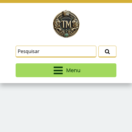
Este site usa cookies e outras tecnologias
similares para lembrar e entender como você usa
nosso site, analisar seu uso de nossos produtos
Eu aceito
e serviços, ajudar com nossos esforços de
marketing e fornecer conteúdo de terceiros. Leia
mais em
Termos e Condições
e
Política de
Privacidade
.
Menu