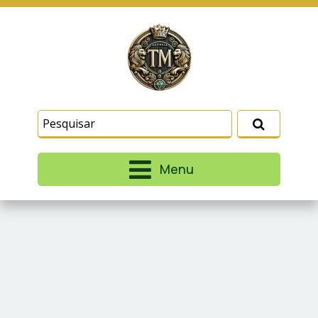
Este site usa cookies e outras tecnologias
similares para lembrar e entender como você usa
nosso site, analisar seu uso de nossos produtos
Eu aceito
e serviços, ajudar com nossos esforços de
marketing e fornecer conteúdo de terceiros. Leia
mais em
Termos e Condições
e
Política de
Privacidade
.
Menu