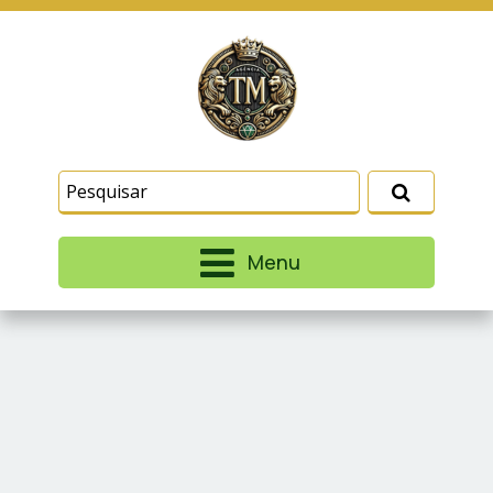
Este site usa cookies e outras tecnologias
similares para lembrar e entender como você usa
nosso site, analisar seu uso de nossos produtos
Eu aceito
e serviços, ajudar com nossos esforços de
marketing e fornecer conteúdo de terceiros. Leia
mais em
Termos e Condições
e
Política de
Privacidade
.
Menu