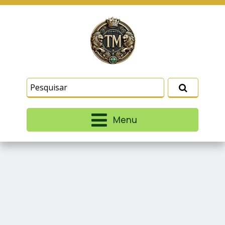
Este site usa cookies e outras tecnologias
similares para lembrar e entender como você usa
nosso site, analisar seu uso de nossos produtos
Eu aceito
e serviços, ajudar com nossos esforços de
marketing e fornecer conteúdo de terceiros. Leia
mais em
Termos e Condições
e
Política de
Privacidade
.
Menu