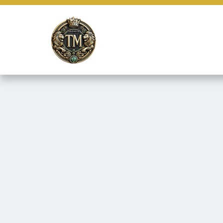
Este site usa cookies e outras tecnologias similares para lembrar e
marketing e fornecer conteúdo de terceiros. Leia mais em
Termos e 