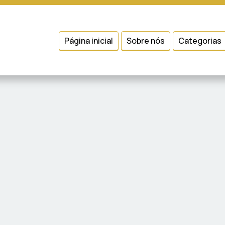
 entender como você usa nosso site, analisar seu uso de nossos produtos
Condições
e
Política de Privacidade
.
Página inicial
Sobre nós
Categorias