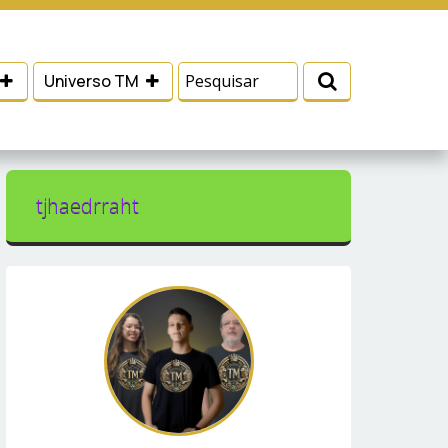
 e serviços, ajudar com nossos esforços de
Eu aceito
Universo TM
tjhaedrraht