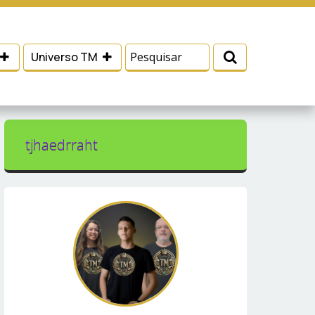
 e serviços, ajudar com nossos esforços de
Eu aceito
Universo TM
tjhaedrraht