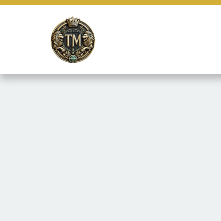
Este site usa cookies e outras tecnologias similares para lembrar e
marketing e fornecer conteúdo de terceiros. Leia mais em
Termos e 