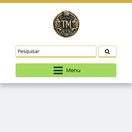
Este site usa cookies e outras tecnologias
similares para lembrar e entender como você usa
nosso site, analisar seu uso de nossos produtos
Eu aceito
e serviços, ajudar com nossos esforços de
marketing e fornecer conteúdo de terceiros. Leia
mais em
Termos e Condições
e
Política de
Privacidade
.
Menu