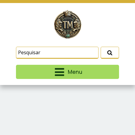
Este site usa cookies e outras tecnologias
similares para lembrar e entender como você usa
nosso site, analisar seu uso de nossos produtos
Eu aceito
e serviços, ajudar com nossos esforços de
marketing e fornecer conteúdo de terceiros. Leia
mais em
Termos e Condições
e
Política de
Privacidade
.
Menu