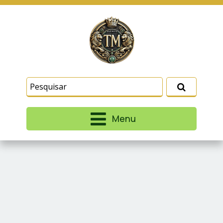
Este site usa cookies e outras tecnologias
similares para lembrar e entender como você usa
nosso site, analisar seu uso de nossos produtos
Eu aceito
e serviços, ajudar com nossos esforços de
marketing e fornecer conteúdo de terceiros. Leia
mais em
Termos e Condições
e
Política de
Privacidade
.
Menu