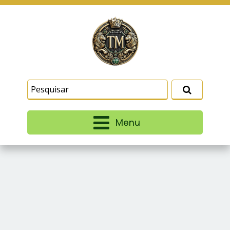
Este site usa cookies e outras tecnologias
similares para lembrar e entender como você usa
nosso site, analisar seu uso de nossos produtos
Eu aceito
e serviços, ajudar com nossos esforços de
marketing e fornecer conteúdo de terceiros. Leia
mais em
Termos e Condições
e
Política de
Privacidade
.
Menu