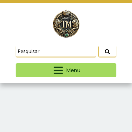
Este site usa cookies e outras tecnologias
similares para lembrar e entender como você usa
nosso site, analisar seu uso de nossos produtos
Eu aceito
e serviços, ajudar com nossos esforços de
marketing e fornecer conteúdo de terceiros. Leia
mais em
Termos e Condições
e
Política de
Privacidade
.
Menu