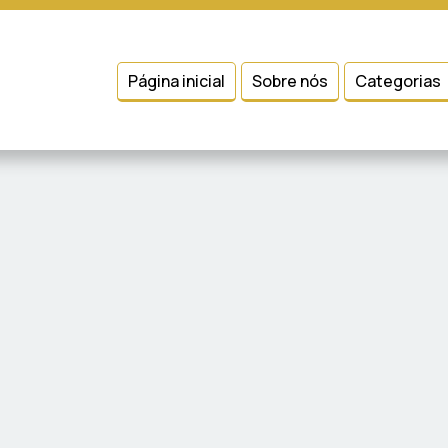
 entender como você usa nosso site, analisar seu uso de nossos produtos
Condições
e
Política de Privacidade
.
Página inicial
Sobre nós
Categorias