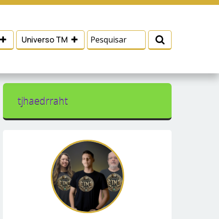
 e serviços, ajudar com nossos esforços de
Eu aceito
Universo TM
tjhaedrraht