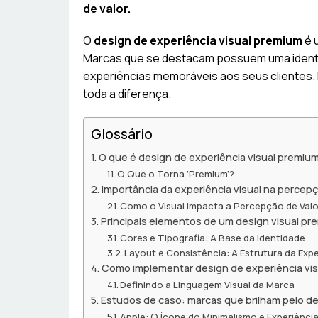
de valor.
O
design de experiência visual premium
é 
Marcas que se destacam possuem uma identi
experiências memoráveis aos seus clientes.
toda a diferença.
Glossário
O que é design de experiência visual premiu
O Que o Torna ‘Premium’?
Importância da experiência visual na percep
Como o Visual Impacta a Percepção de Valo
Principais elementos de um design visual pr
Cores e Tipografia: A Base da Identidade
Layout e Consistência: A Estrutura da Expe
Como implementar design de experiência vis
Definindo a Linguagem Visual da Marca
Estudos de caso: marcas que brilham pelo d
Apple: O Ícone do Minimalismo e Experiênci