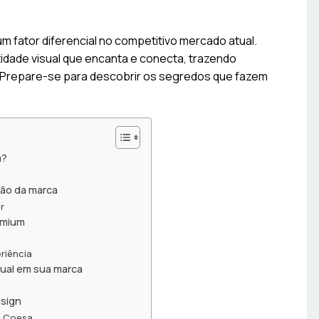
um fator diferencial no competitivo mercado atual.
dade visual que encanta e conecta, trazendo
 Prepare-se para descobrir os segredos que fazem
m?
ção da marca
r
emium
riência
ual em sua marca
esign
a Coesa