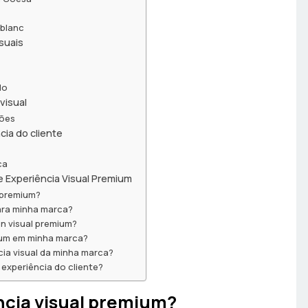
tblanc
isuais
do
visual
ções
ia do cliente
ca
 Experiência Visual Premium
l premium?
para minha marca?
n visual premium?
um em minha marca?
ncia visual da minha marca?
experiência do cliente?
ncia visual premium?