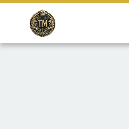
Este site usa cookies e outras tecnologias similares para lembrar e
marketing e fornecer conteúdo de terceiros. Leia mais em
Termos e 