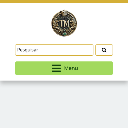
Este site usa cookies e outras tecnologias
similares para lembrar e entender como você usa
nosso site, analisar seu uso de nossos produtos
Eu aceito
e serviços, ajudar com nossos esforços de
marketing e fornecer conteúdo de terceiros. Leia
mais em
Termos e Condições
e
Política de
Privacidade
.
Menu