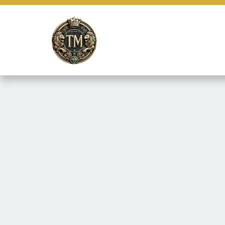
Este site usa cookies e outras tecnologias similares para lembrar e
marketing e fornecer conteúdo de terceiros. Leia mais em
Termos e 