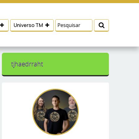
 e serviços, ajudar com nossos esforços de
Eu aceito
Universo TM
tjhaedrraht