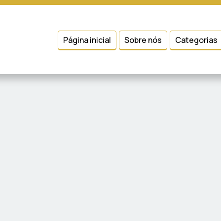
 entender como você usa nosso site, analisar seu uso de nossos produtos
Condições
e
Política de Privacidade
.
Página inicial
Sobre nós
Categorias