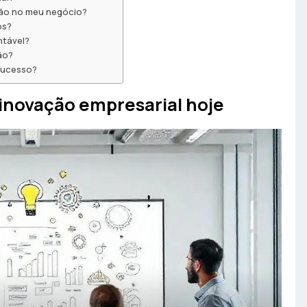
ção no meu negócio?
os?
ntável?
ão?
sucesso?
 inovação empresarial hoje