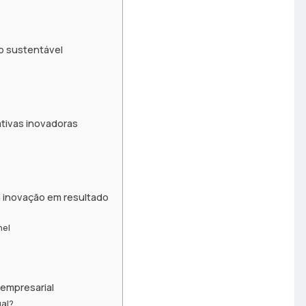
ão sustentável
o
ativas inovadoras
 inovação em resultado
nel
empresarial
ual?