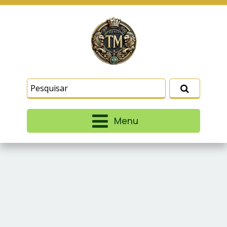
Este site usa cookies e outras tecnologias
similares para lembrar e entender como você usa
nosso site, analisar seu uso de nossos produtos
Eu aceito
e serviços, ajudar com nossos esforços de
marketing e fornecer conteúdo de terceiros. Leia
mais em
Termos e Condições
e
Política de
Privacidade
.
Menu