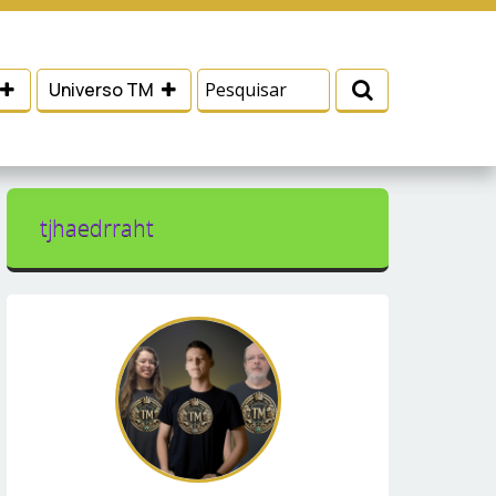
 e serviços, ajudar com nossos esforços de
Eu aceito
Universo TM
tjhaedrraht