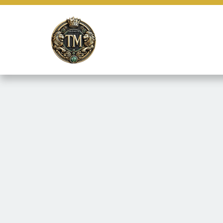
Este site usa cookies e outras tecnologias similares para lembrar e
marketing e fornecer conteúdo de terceiros. Leia mais em
Termos e 