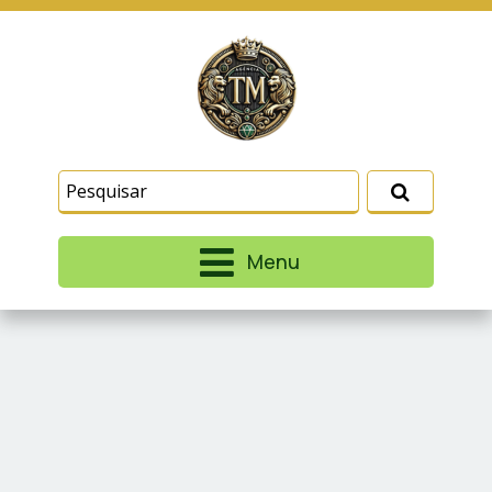
Este site usa cookies e outras tecnologias
similares para lembrar e entender como você usa
nosso site, analisar seu uso de nossos produtos
Eu aceito
e serviços, ajudar com nossos esforços de
marketing e fornecer conteúdo de terceiros. Leia
mais em
Termos e Condições
e
Política de
Privacidade
.
Menu