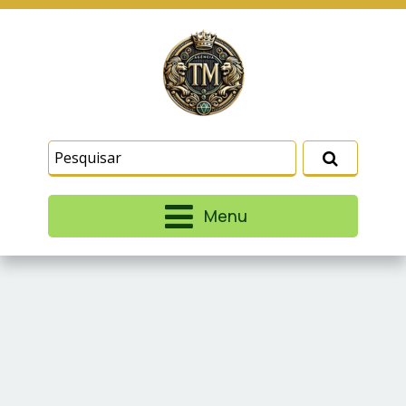
Este site usa cookies e outras tecnologias
similares para lembrar e entender como você usa
nosso site, analisar seu uso de nossos produtos
Eu aceito
e serviços, ajudar com nossos esforços de
marketing e fornecer conteúdo de terceiros. Leia
mais em
Termos e Condições
e
Política de
Privacidade
.
Menu