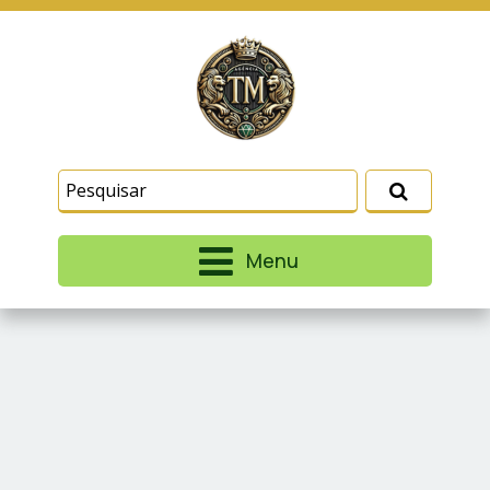
Este site usa cookies e outras tecnologias
similares para lembrar e entender como você usa
nosso site, analisar seu uso de nossos produtos
Eu aceito
e serviços, ajudar com nossos esforços de
marketing e fornecer conteúdo de terceiros. Leia
mais em
Termos e Condições
e
Política de
Privacidade
.
Menu