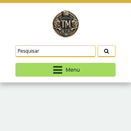
Este site usa cookies e outras tecnologias
similares para lembrar e entender como você usa
nosso site, analisar seu uso de nossos produtos
Eu aceito
e serviços, ajudar com nossos esforços de
marketing e fornecer conteúdo de terceiros. Leia
mais em
Termos e Condições
e
Política de
Privacidade
.
Menu