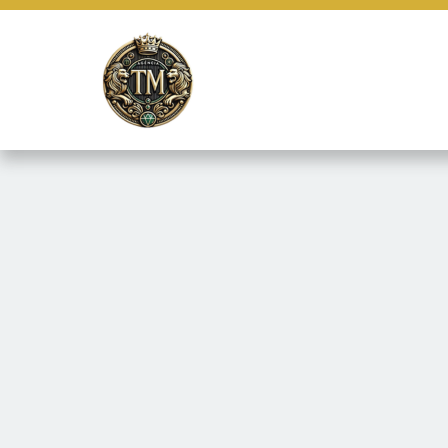
Este site usa cookies e outras tecnologias similares para lembrar e
marketing e fornecer conteúdo de terceiros. Leia mais em
Termos e 