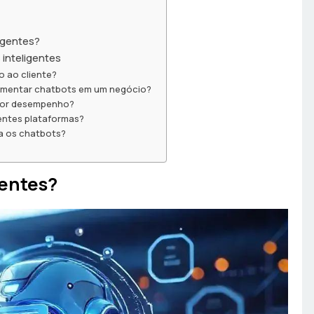
ligentes?
 inteligentes
 ao cliente?
plementar chatbots em um negócio?
hor desempenho?
entes plataformas?
a os chatbots?
?
gentes?