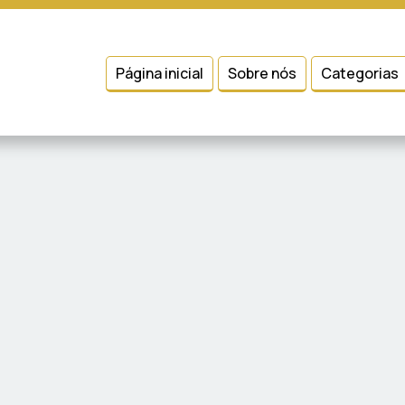
 entender como você usa nosso site, analisar seu uso de nossos produtos
Condições
e
Política de Privacidade
.
Página inicial
Sobre nós
Categorias