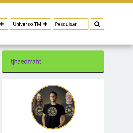
 e serviços, ajudar com nossos esforços de
Eu aceito
Universo TM
tjhaedrraht