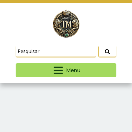
Este site usa cookies e outras tecnologias
similares para lembrar e entender como você usa
nosso site, analisar seu uso de nossos produtos
Eu aceito
e serviços, ajudar com nossos esforços de
marketing e fornecer conteúdo de terceiros. Leia
mais em
Termos e Condições
e
Política de
Privacidade
.
Menu