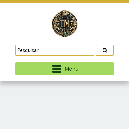
Este site usa cookies e outras tecnologias
similares para lembrar e entender como você usa
nosso site, analisar seu uso de nossos produtos
Eu aceito
e serviços, ajudar com nossos esforços de
marketing e fornecer conteúdo de terceiros. Leia
mais em
Termos e Condições
e
Política de
Privacidade
.
Menu