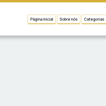
 entender como você usa nosso site, analisar seu uso de nossos produtos
Condições
e
Política de Privacidade
.
Página inicial
Sobre nós
Categorias