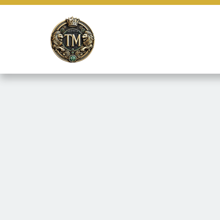
Este site usa cookies e outras tecnologias similares para lembrar e
marketing e fornecer conteúdo de terceiros. Leia mais em
Termos e 