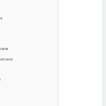
os
canal
lticanal
s