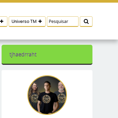
 e serviços, ajudar com nossos esforços de
Eu aceito
Universo TM
tjhaedrraht