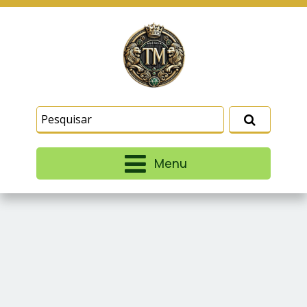
Este site usa cookies e outras tecnologias
similares para lembrar e entender como você usa
nosso site, analisar seu uso de nossos produtos
Eu aceito
e serviços, ajudar com nossos esforços de
marketing e fornecer conteúdo de terceiros. Leia
mais em
Termos e Condições
e
Política de
Privacidade
.
Menu