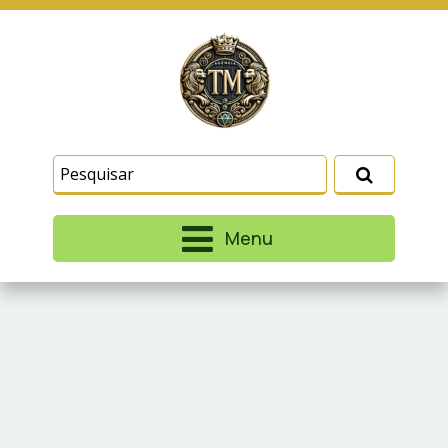
Este site usa cookies e outras tecnologias
similares para lembrar e entender como você usa
nosso site, analisar seu uso de nossos produtos
Eu aceito
e serviços, ajudar com nossos esforços de
marketing e fornecer conteúdo de terceiros. Leia
mais em
Termos e Condições
e
Política de
Privacidade
.
Menu