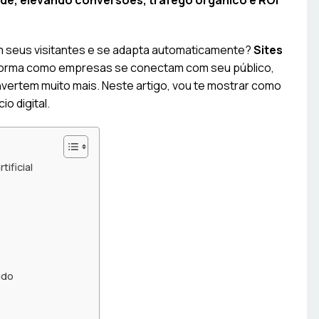
ade, elevando conversões, tráfego orgânico e ROI
om seus visitantes e se adapta automaticamente?
Sites
forma como empresas se conectam com seu público,
vertem muito mais. Neste artigo, vou te mostrar como
o digital.
ificial
údo