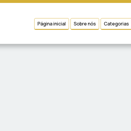
 entender como você usa nosso site, analisar seu uso de nossos produtos
Condições
e
Política de Privacidade
.
Página inicial
Sobre nós
Categorias