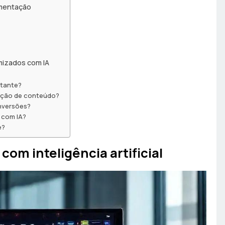
ementação
mizados com IA
itante?
zação de conteúdo?
nversões?
 com IA?
e?
com inteligência artificial