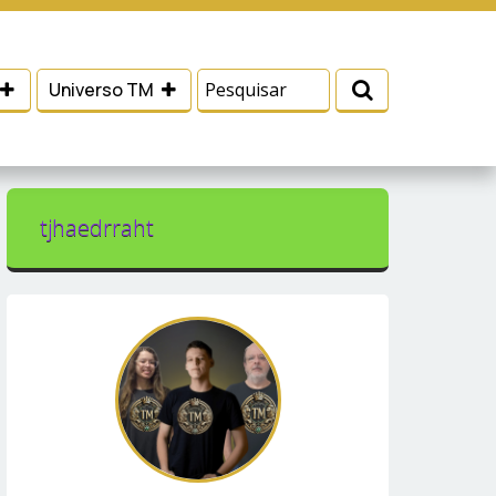
 e serviços, ajudar com nossos esforços de
Eu aceito
Universo TM
tjhaedrraht