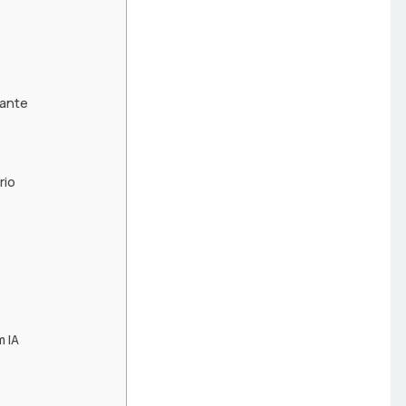
tante
rio
 IA