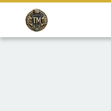
Este site usa cookies e outras tecnologias similares para lembrar e
marketing e fornecer conteúdo de terceiros. Leia mais em
Termos e 