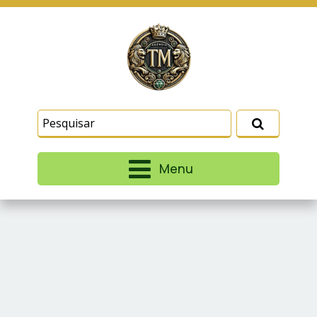
Este site usa cookies e outras tecnologias
similares para lembrar e entender como você usa
nosso site, analisar seu uso de nossos produtos
Eu aceito
e serviços, ajudar com nossos esforços de
marketing e fornecer conteúdo de terceiros. Leia
mais em
Termos e Condições
e
Política de
Privacidade
.
Menu