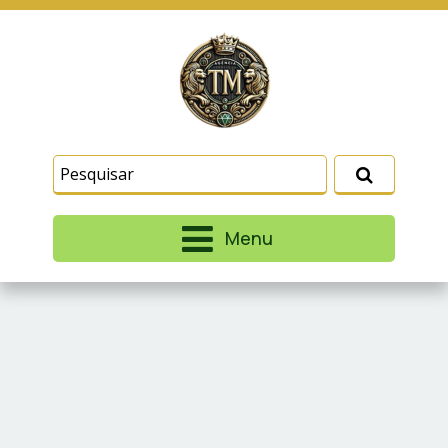
Este site usa cookies e outras tecnologias
similares para lembrar e entender como você usa
nosso site, analisar seu uso de nossos produtos
Eu aceito
e serviços, ajudar com nossos esforços de
marketing e fornecer conteúdo de terceiros. Leia
mais em
Termos e Condições
e
Política de
Privacidade
.
Menu