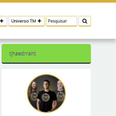
 e serviços, ajudar com nossos esforços de
Eu aceito
Universo TM
tjhaedrraht