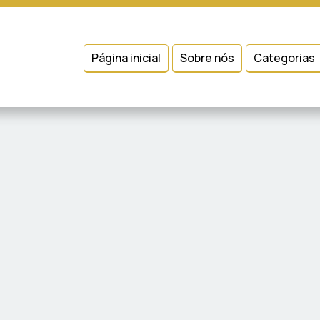
 entender como você usa nosso site, analisar seu uso de nossos produtos
Condições
e
Política de Privacidade
.
Página inicial
Sobre nós
Categorias