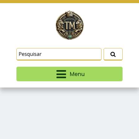
Este site usa cookies e outras tecnologias
similares para lembrar e entender como você usa
nosso site, analisar seu uso de nossos produtos
Eu aceito
e serviços, ajudar com nossos esforços de
marketing e fornecer conteúdo de terceiros. Leia
mais em
Termos e Condições
e
Política de
Privacidade
.
Menu