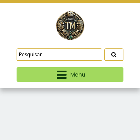
Este site usa cookies e outras tecnologias
similares para lembrar e entender como você usa
nosso site, analisar seu uso de nossos produtos
Eu aceito
e serviços, ajudar com nossos esforços de
marketing e fornecer conteúdo de terceiros. Leia
mais em
Termos e Condições
e
Política de
Privacidade
.
Menu