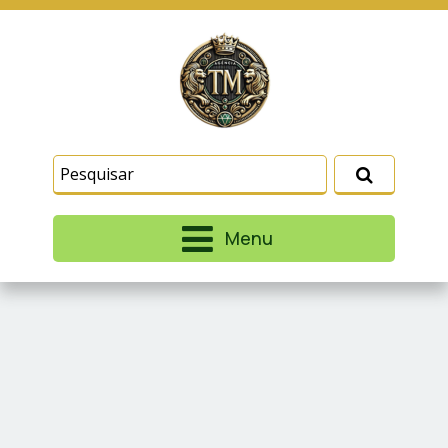
Este site usa cookies e outras tecnologias
similares para lembrar e entender como você usa
nosso site, analisar seu uso de nossos produtos
Eu aceito
e serviços, ajudar com nossos esforços de
marketing e fornecer conteúdo de terceiros. Leia
mais em
Termos e Condições
e
Política de
Privacidade
.
Menu