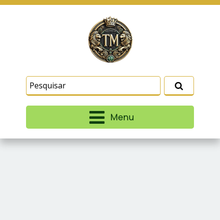
Este site usa cookies e outras tecnologias
similares para lembrar e entender como você usa
nosso site, analisar seu uso de nossos produtos
Eu aceito
e serviços, ajudar com nossos esforços de
marketing e fornecer conteúdo de terceiros. Leia
mais em
Termos e Condições
e
Política de
Privacidade
.
Menu