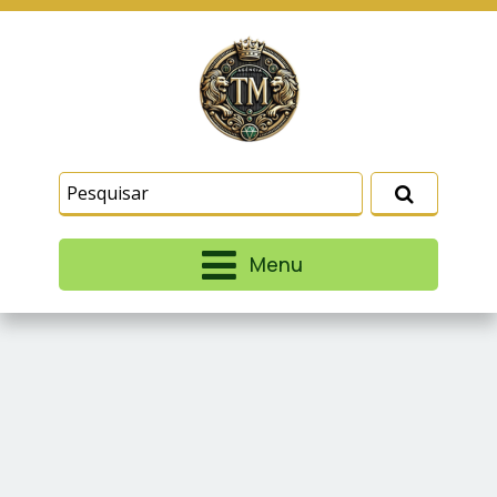
Este site usa cookies e outras tecnologias
similares para lembrar e entender como você usa
nosso site, analisar seu uso de nossos produtos
Eu aceito
e serviços, ajudar com nossos esforços de
marketing e fornecer conteúdo de terceiros. Leia
mais em
Termos e Condições
e
Política de
Privacidade
.
Menu