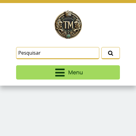
Este site usa cookies e outras tecnologias
similares para lembrar e entender como você usa
nosso site, analisar seu uso de nossos produtos
Eu aceito
e serviços, ajudar com nossos esforços de
marketing e fornecer conteúdo de terceiros. Leia
mais em
Termos e Condições
e
Política de
Privacidade
.
Menu