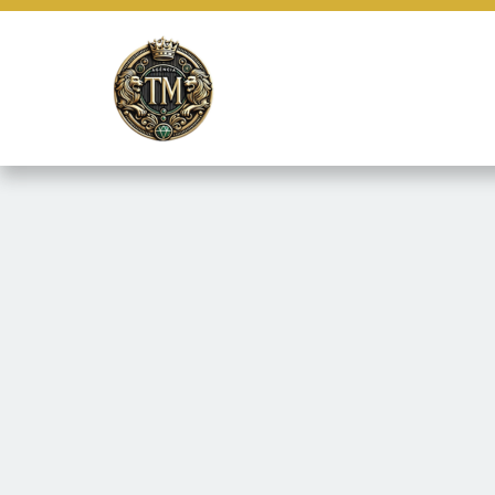
Este site usa cookies e outras tecnologias similares para lembrar e
marketing e fornecer conteúdo de terceiros. Leia mais em
Termos e 