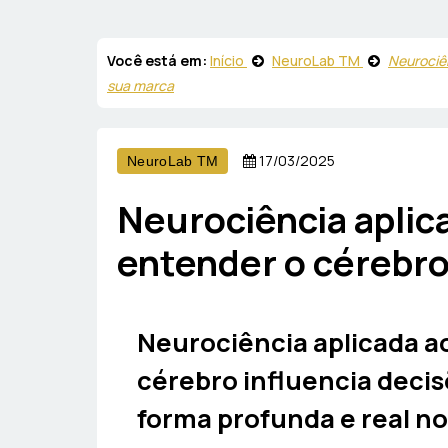
Você está em:
Início
NeuroLab TM
Neurociên
sua marca
17/03/2025
NeuroLab TM
Neurociência aplic
entender o cérebro
Neurociência aplicada a
cérebro influencia deci
forma profunda e real n