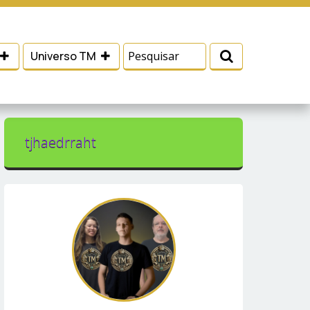
 e serviços, ajudar com nossos esforços de
Eu aceito
Universo TM
tjhaedrraht