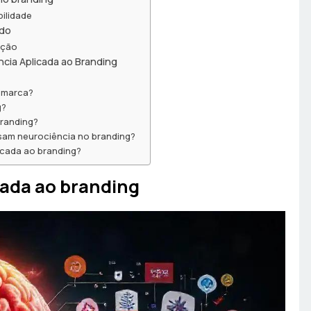
ilidade
ado
ação
cia Aplicada ao Branding
?
 marca?
g?
branding?
sam neurociência no branding?
icada ao branding?
cada ao branding