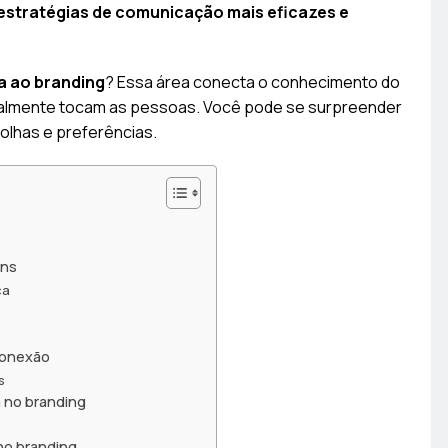
 estratégias de comunicação mais eficazes e
a ao branding
? Essa área conecta o conhecimento do
almente tocam as pessoas. Você pode se surpreender
olhas e preferências.
ens
ca
conexão
s
 no branding
 no branding