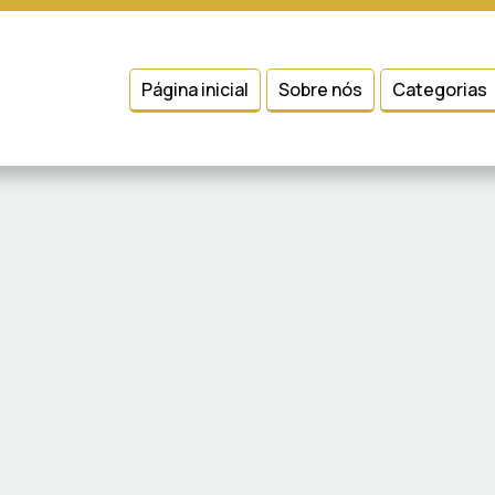
 entender como você usa nosso site, analisar seu uso de nossos produtos
Condições
e
Política de Privacidade
.
Página inicial
Sobre nós
Categorias