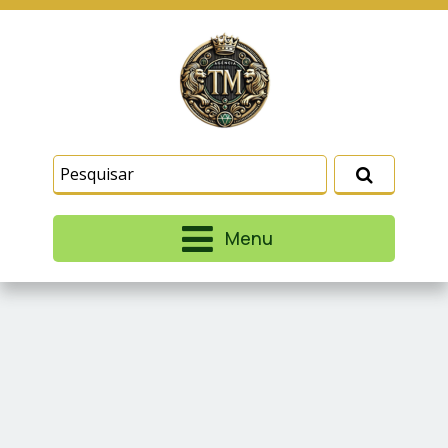
Este site usa cookies e outras tecnologias
similares para lembrar e entender como você usa
nosso site, analisar seu uso de nossos produtos
Eu aceito
e serviços, ajudar com nossos esforços de
marketing e fornecer conteúdo de terceiros. Leia
mais em
Termos e Condições
e
Política de
Privacidade
.
Menu