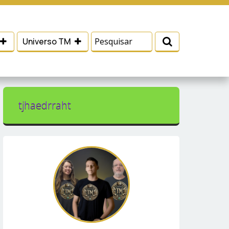
 e serviços, ajudar com nossos esforços de
Eu aceito
Universo TM
tjhaedrraht