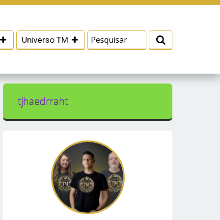
 e serviços, ajudar com nossos esforços de
Eu aceito
Universo TM
tjhaedrraht