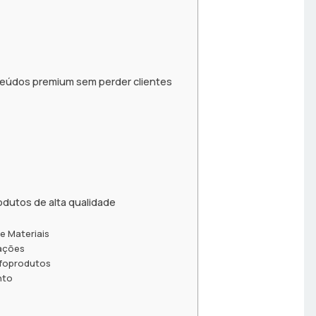
teúdos premium sem perder clientes
odutos de alta qualidade
e Materiais
tações
nfoprodutos
nto
s