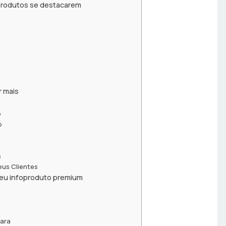
oprodutos se destacarem
r mais
o
o
s
us Clientes
seu infoproduto premium
lara