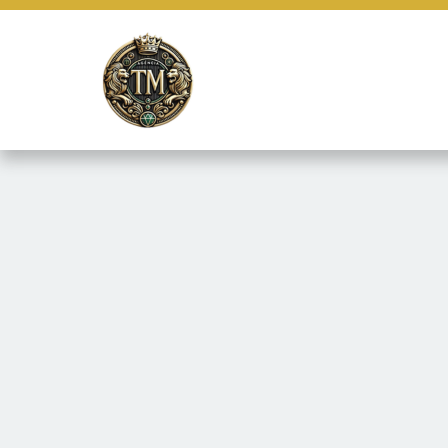
Este site usa cookies e outras tecnologias similares para lembrar e
marketing e fornecer conteúdo de terceiros. Leia mais em
Termos e 