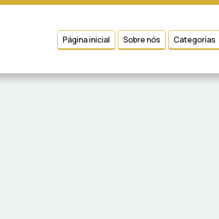
 entender como você usa nosso site, analisar seu uso de nossos produtos
Condições
e
Política de Privacidade
.
Página inicial
Sobre nós
Categorias