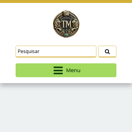
Este site usa cookies e outras tecnologias
similares para lembrar e entender como você usa
nosso site, analisar seu uso de nossos produtos
Eu aceito
e serviços, ajudar com nossos esforços de
marketing e fornecer conteúdo de terceiros. Leia
mais em
Termos e Condições
e
Política de
Privacidade
.
Menu