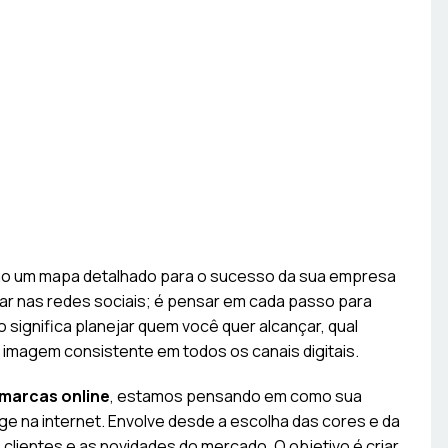
omo um mapa detalhado para o sucesso da sua empresa
star nas redes sociais; é pensar em cada passo para
 significa planejar quem você quer alcançar, qual
magem consistente em todos os canais digitais.
 marcas online
, estamos pensando em como sua
e na internet. Envolve desde a escolha das cores e da
clientes e as novidades do mercado. O objetivo é criar