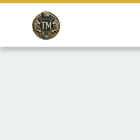
Este site usa cookies e outras tecnologias similares para lembrar e
marketing e fornecer conteúdo de terceiros. Leia mais em
Termos e 