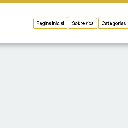
 entender como você usa nosso site, analisar seu uso de nossos produtos
Condições
e
Política de Privacidade
.
Página inicial
Sobre nós
Categorias