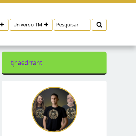
 e serviços, ajudar com nossos esforços de
Eu aceito
Universo TM
tjhaedrraht