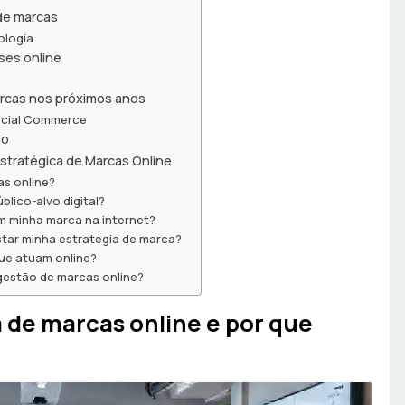
 de marcas
ologia
ses online
arcas nos próximos anos
Social Commerce
so
stratégica de Marcas Online
as online?
lico-alvo digital?
am minha marca na internet?
tar minha estratégia de marca?
que atuam online?
 gestão de marcas online?
a de marcas online e por que