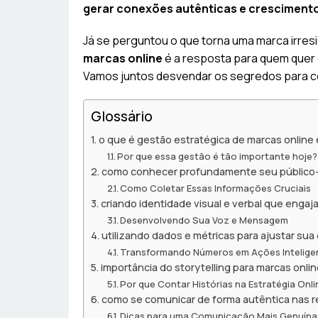
gerar conexões autênticas e crescimento
Já se perguntou o que torna uma marca irresi
marcas online
é a resposta para quem quer 
Vamos juntos desvendar os segredos para co
Glossário
o que é gestão estratégica de marcas online 
Por que essa gestão é tão importante hoje?
como conhecer profundamente seu público-a
Como Coletar Essas Informações Cruciais
criando identidade visual e verbal que engaj
Desenvolvendo Sua Voz e Mensagem
utilizando dados e métricas para ajustar sua
Transformando Números em Ações Intelige
importância do storytelling para marcas onli
Por que Contar Histórias na Estratégia Onli
como se comunicar de forma autêntica nas r
Dicas para uma Comunicação Mais Genuína