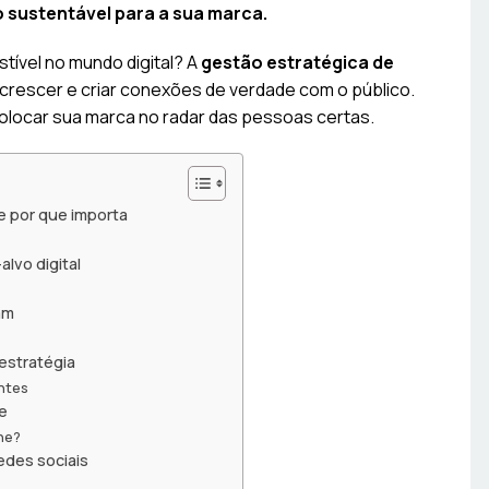
 sustentável para a sua marca.
stível no mundo digital? A
gestão estratégica de
crescer e criar conexões de verdade com o público.
locar sua marca no radar das pessoas certas.
e por que importa
lvo digital
am
 estratégia
ntes
ne
ne?
edes sociais