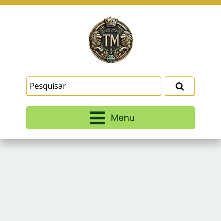
Este site usa cookies e outras tecnologias
similares para lembrar e entender como você usa
nosso site, analisar seu uso de nossos produtos
Eu aceito
e serviços, ajudar com nossos esforços de
marketing e fornecer conteúdo de terceiros. Leia
mais em
Termos e Condições
e
Política de
Privacidade
.
Menu