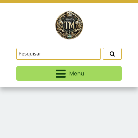
Este site usa cookies e outras tecnologias
similares para lembrar e entender como você usa
nosso site, analisar seu uso de nossos produtos
Eu aceito
e serviços, ajudar com nossos esforços de
marketing e fornecer conteúdo de terceiros. Leia
mais em
Termos e Condições
e
Política de
Privacidade
.
Menu