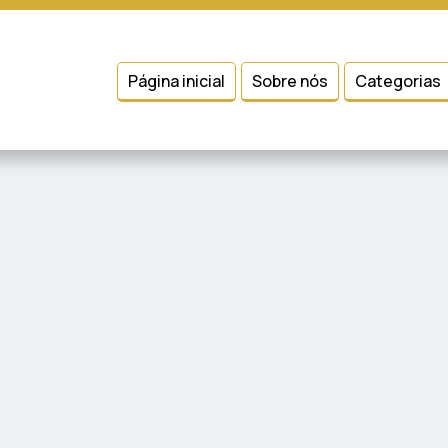
 entender como você usa nosso site, analisar seu uso de nossos produtos
Condições
e
Política de Privacidade
.
Página inicial
Sobre nós
Categorias