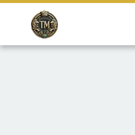
Este site usa cookies e outras tecnologias similares para lembrar e
marketing e fornecer conteúdo de terceiros. Leia mais em
Termos e 