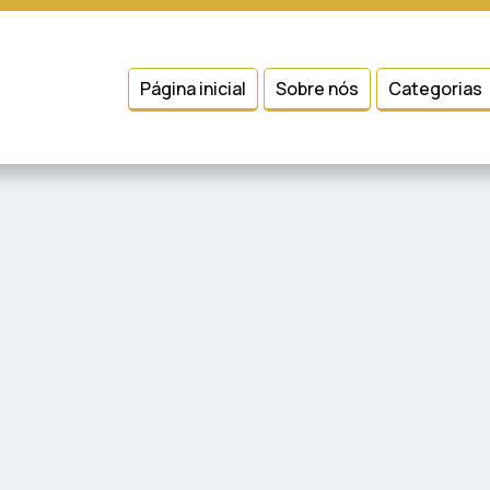
 entender como você usa nosso site, analisar seu uso de nossos produtos
Condições
e
Política de Privacidade
.
Página inicial
Sobre nós
Categorias