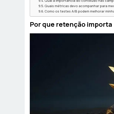
Qual a importância do conteúdo nas cam
Quais métricas devo acompanhar para med
Como os testes A/B podem melhorar minh
Por que retenção importa 