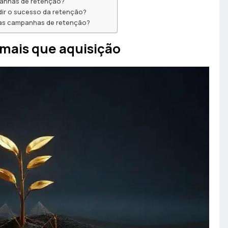
panhas de retenção?
ir o sucesso da retenção?
as campanhas de retenção?
mais que aquisição