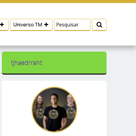
 e serviços, ajudar com nossos esforços de
Eu aceito
Universo TM
tjhaedrraht