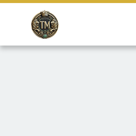
Este site usa cookies e outras tecnologias similares para lembrar e
marketing e fornecer conteúdo de terceiros. Leia mais em
Termos e 