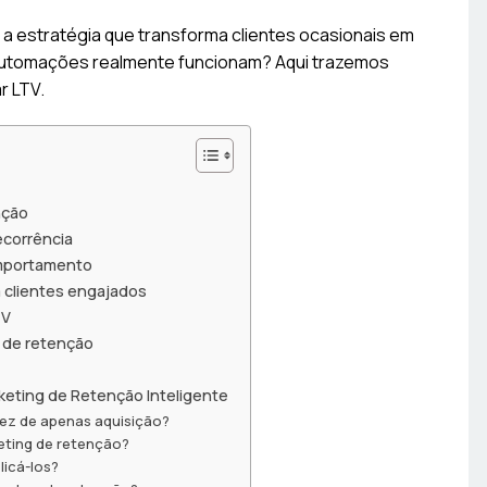
 a estratégia que transforma clientes ocasionais em
automações realmente funcionam? Aqui trazemos
r LTV.
nção
corrência
omportamento
clientes engajados
TV
 de retenção
keting de Retenção Inteligente
vez de apenas aquisição?
eting de retenção?
icá-los?