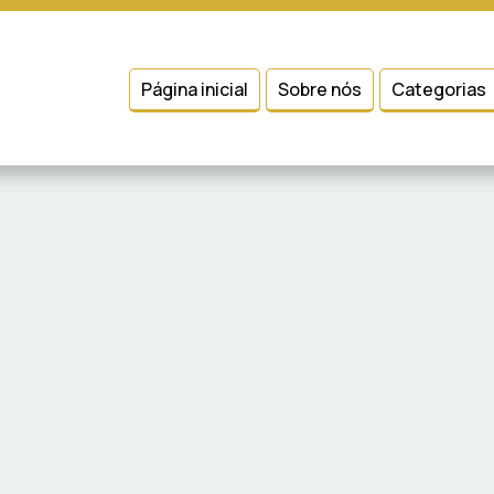
 entender como você usa nosso site, analisar seu uso de nossos produtos
Condições
e
Política de Privacidade
.
Página inicial
Sobre nós
Categorias