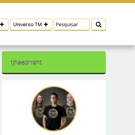
 e serviços, ajudar com nossos esforços de
Eu aceito
Universo TM
tjhaedrraht