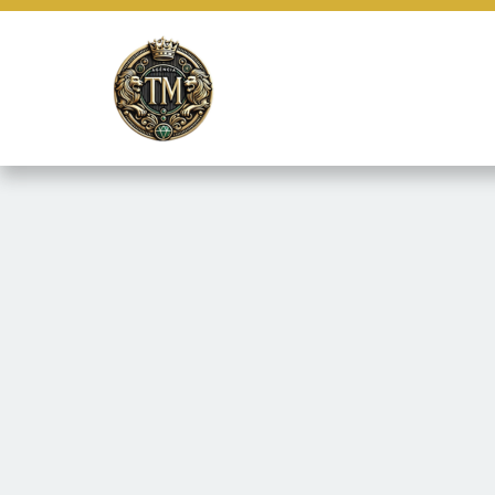
Este site usa cookies e outras tecnologias similares para lembrar e
marketing e fornecer conteúdo de terceiros. Leia mais em
Termos e 